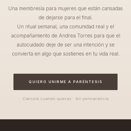
ÚNETE A LA NEWSLETTER
Una membresía para mujeres que están cansadas
de dejarse para el final.
Para recibir consejos de autocuidado y bienestar para
Un ritual semanal, una comunidad real y el
cuidarte cada día.
acompañamiento de Andrea Torres para que el
autocuidado deje de ser una intención y se
convierta en algo que sostienes en tu vida real.
Suscribirte a mi Newsletter
QUIERO UNIRME A PARÉNTESIS
NAVEGACIÓN
Cancela cuando quieras · Sin permanencia
Alimentación
Ejercicio
Naturaleza
Autocuidado
Plan 90 días