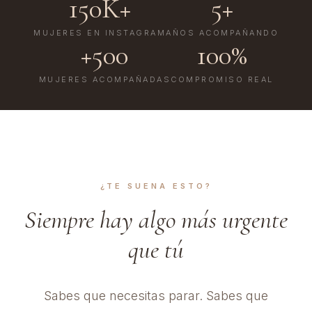
150K+
5+
MUJERES EN INSTAGRAM
AÑOS ACOMPAÑANDO
CONTACTO
+500
100%
Sobre mí
MUJERES ACOMPAÑADAS
COMPROMISO REAL
info@andreatorresmartin.com
Políticas de Privacidad
Políticas de Cookies
Aviso Legal
¿TE SUENA ESTO?
Siempre hay algo más urgente
que tú
Sabes que necesitas parar. Sabes que