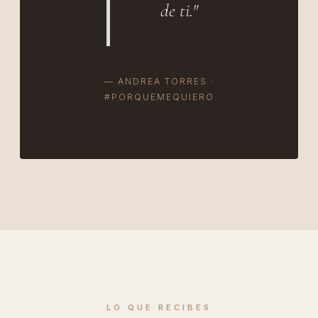
de ti."
— ANDREA TORRES ·
#PORQUEMEQUIERO
LO QUE RECIBES