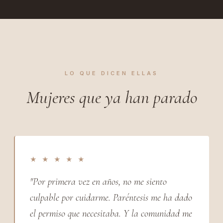
LO QUE DICEN ELLAS
Mujeres que ya han parado
★ ★ ★ ★ ★
"Por primera vez en años, no me siento
culpable por cuidarme. Paréntesis me ha dado
el permiso que necesitaba. Y la comunidad me