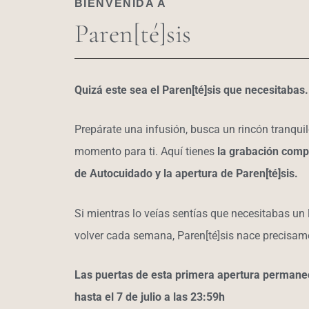
BIENVENIDA A
Paren[té]sis
Quizá este sea el Paren[té]sis que necesitabas.
Prepárate una infusión, busca un rincón tranquil
momento para ti. Aquí tienes
la grabación compl
de Autocuidado y la apertura de Paren[té]sis.
Si mientras lo veías sentías que necesitabas un 
volver cada semana, Paren[té]sis nace precisam
Las puertas de esta primera apertura permane
hasta el 7 de julio a las 23:59h