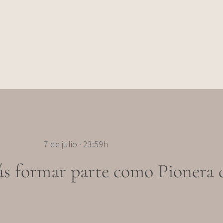
7 de julio · 23:59h
ás formar parte como Pionera d