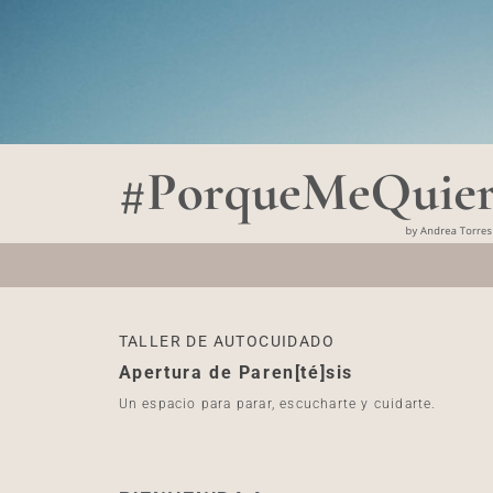
Ir
al
contenido
TALLER DE AUTOCUIDADO
Apertura de Paren[té]sis
Un espacio para parar, escucharte y cuidarte.