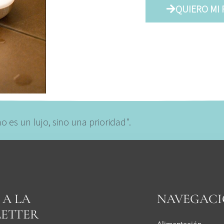
QUIERO MI
 es un lujo, sino una prioridad".
 A LA
NAVEGAC
ETTER