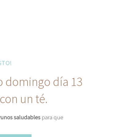
STO!
o domingo día 13
 con un té.
yunos saludables
para que